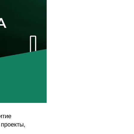
итие
 проекты,