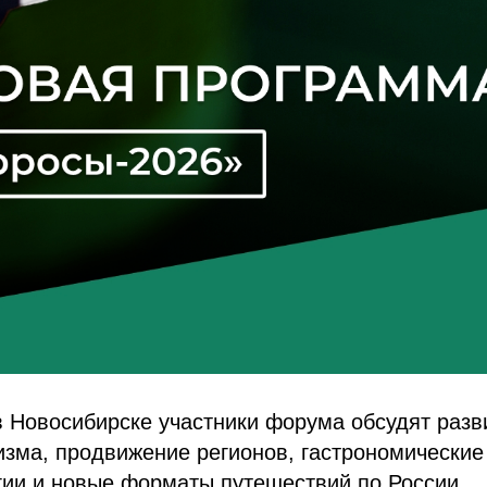
в Новосибирске участники форума обсудят разв
изма, продвижение регионов, гастрономические
гии и новые форматы путешествий по России.