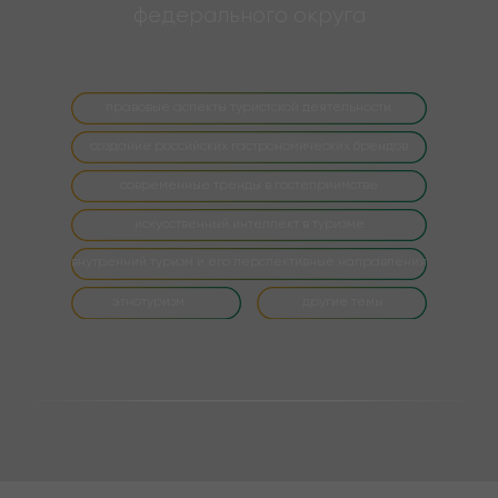
федерального округа
правовые аспекты туристской деятельности
создание российских гастрономических брендов
современные тренды в гостеприимстве
искусственный интеллект в туризме
внутренний туризм и его перспективные направления
этнотуризм
другие темы