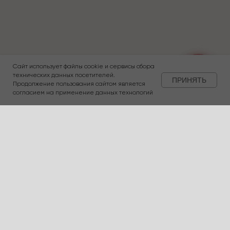
Сайт использует файлы cookie и сервисы сбора
технических данных посетителей.
ПРИНЯТЬ
Продолжение пользования сайтом является
согласием на применение данных технологий