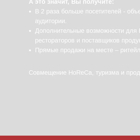
А это значит, Вы получите:
В 2 раза больше посетителей - об
аудитории.
Дополнительные возможности для B
рестораторов и поставщиков проду
Прямые продажи на месте – ритей
Совмещение HoReCa, туризма и продо