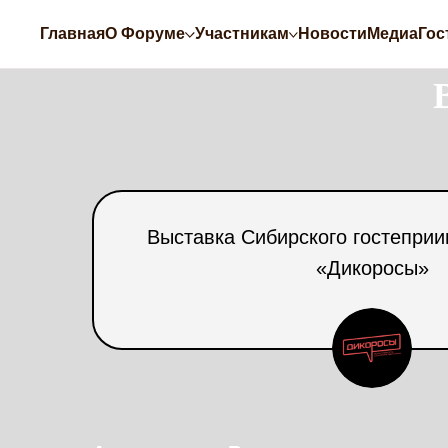
Главная
О Форуме
Участникам
Новости
Медиа
Гос
Выставка Сибирского гостеприи
«Дикоросы»