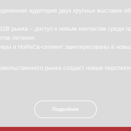
ъединенная аудитория двух крупных выставок о
2B рынка – доступ к новым контактам среди пр
ктов питания.
леры и HoReCa-сегмент заинтересованы в новы
вольственного рынка создаст новые перспекти
Подробнее