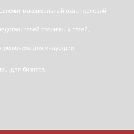
беспечит максимальный охват целевой
едставителей розничных сетей,
х решениях для индустрии
вы для бизнеса.